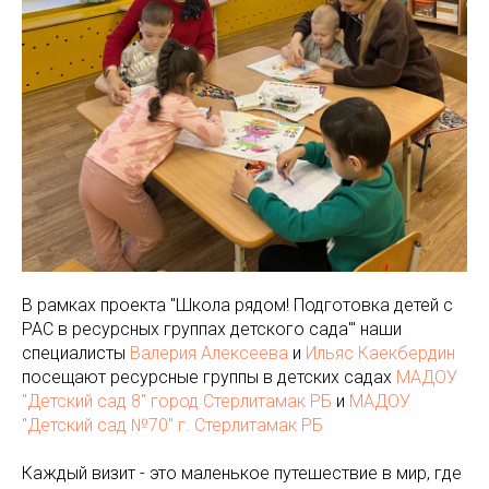
В рамках проекта "Школа рядом! Подготовка детей с
РАС в ресурсных группах детского сада'" наши
специалисты
Валерия Алексеева
и
Ильяс Каекбердин
посещают ресурсные группы в детских садах
МАДОУ
"Детский сад 8" город Стерлитамак РБ
и
МАДОУ
"Детский сад №70" г. Стерлитамак РБ
Каждый визит - это маленькое путешествие в мир, где