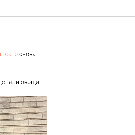
 театр
снова
ределяли овощи