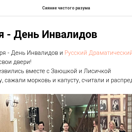
Сияние чистого разума
я - День Инвалидов
бря - День Инвалидов и
Русский Драматический
свои двери!
резвились вместе с Заюшкой и Лисичкой
у, сажали морковь и капусту, считали и расп