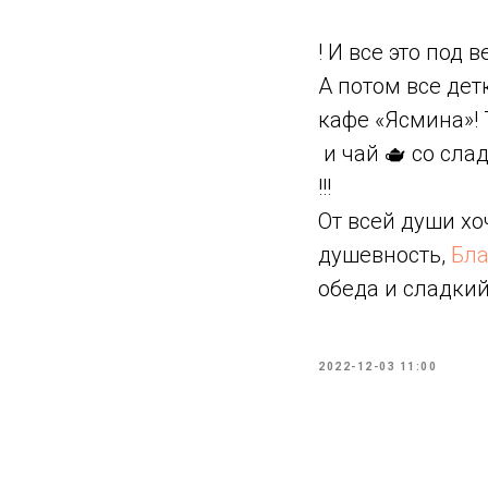
! И все это под 
А потом все дет
кафе «Ясмина»! 
и чай 🫖 со сл
!!!
От всей души х
душевность,
Бла
обеда и сладкий 
2022-12-03 11:00