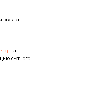
и обедать в
а
еатр
за
ацию сытного