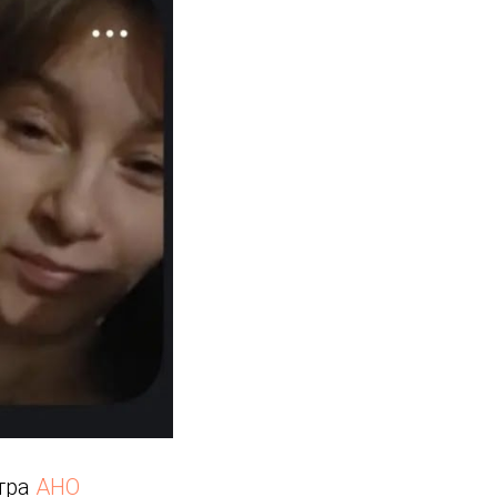
нтра
АНО