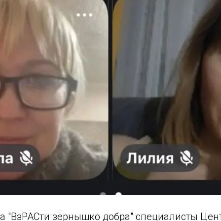
та "ВзРАСти зёрнышко добра" специалисты Це