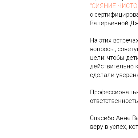
"СИЯНИЕ ЧИСТО
с сертифициров
Валерьевной Д
На этих встреч
вопросы, совету
цели: чтобы дет
действительно 
сделали уверен
Профессиональна
ответственност
Спасибо Анне В
веру в успех, к