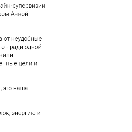
лайн-супервизии
ром Анной
дают неудобные
о - ради одной
учили
енные цели и
, это наша
док, энергию и