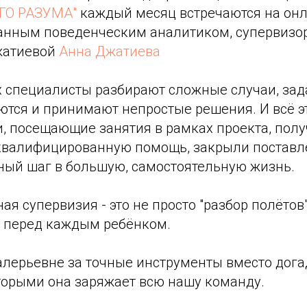
ГО РАЗУМА"
каждый месяц встречаются на он
анным поведенческим аналитиком, супервизо
жатиевой
Анна Джатиева
ах специалисты разбирают сложные случаи, за
ются и принимают непростые решения. И всё эт
и, посещающие занятия в рамках проекта, пол
квалифицированную помощь, закрыли поставл
ный шаг в большую, самостоятельную жизнь.
я супервизия - это не просто "разбор полётов"
ь перед каждым ребёнком.
алерьевне за точные инструменты вместо дога
оторыми она заряжает всю нашу команду.