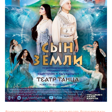
#сияниечистогоразума
#Башдрамтеатр
#стерлитамак