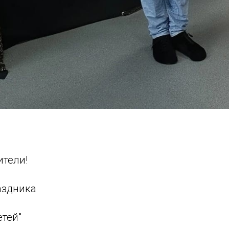
тели!
аздника
етей"