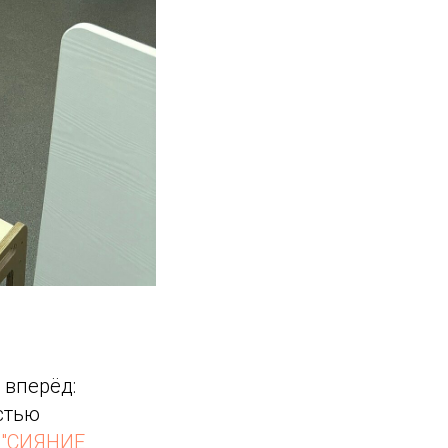
 вперёд:
стью
 "СИЯНИЕ