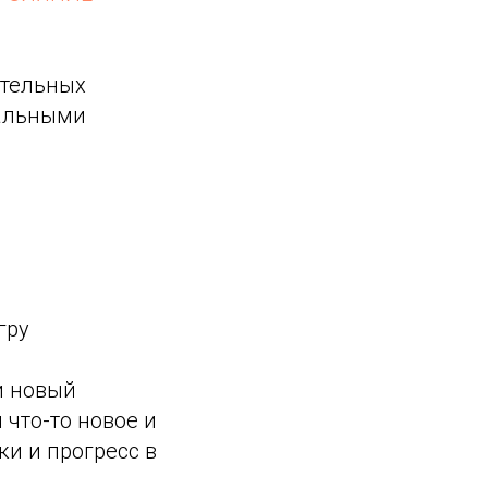
ательных
тальными
гру
и новый
 что-то новое и
ки и прогресс в