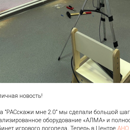
личная новость!
а "РАСскажи мне 2.0" мы сделали большой шаг
ализированное оборудование «АЛМА» и полно
инет игрового логопеда. Теперь в Центре
АНО