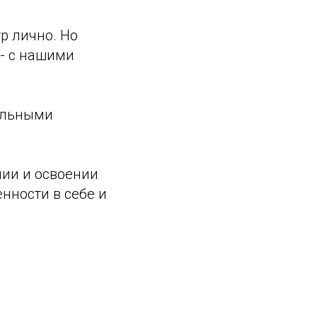
р лично. Но
 - с нашими
тальными
нии и освоении
нности в себе и