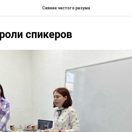
Сияние чистого разума
роли спикеров