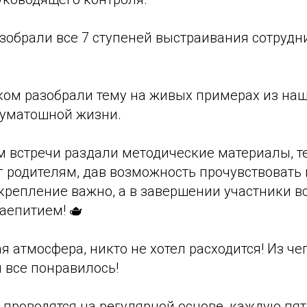
зобрали все 7 ступеней выстраивания сотрудн
ом разобрали тему на живых примерах из на
суматошной жизни.
м встречи раздали методические материалы, т
 родителям, дав возможность прочувствовать н
крепление важно, а в завершении участники в
аепитием! 🫖
я атмосфера, никто не хотел расходится! Из ч
м все понравилось!
проводятся на регулярной основе, каждую пят