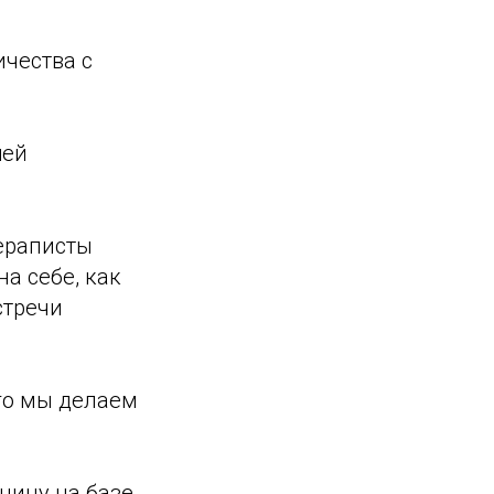
ичества с
шей
ераписты
а себе, как
стречи
его мы делаем
ницу на базе