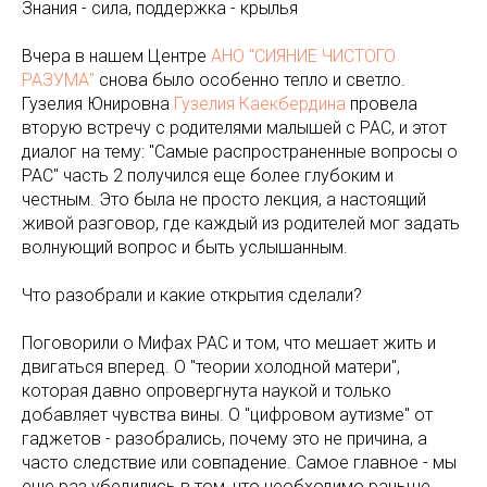
Знания - сила, поддержка - крылья
Вчера в нашем Центре
АНО "СИЯНИЕ ЧИСТОГО
РАЗУМА"
снова было особенно тепло и светло.
Гузелия Юнировна
Гузелия Каекбердина
провела
вторую встречу с родителями малышей с РАС, и этот
диалог на тему: "Самые распространенные вопросы о
РАС" часть 2 получился еще более глубоким и
честным. Это была не просто лекция, а настоящий
живой разговор, где каждый из родителей мог задать
волнующий вопрос и быть услышанным.
Что разобрали и какие открытия сделали?
Поговорили о Мифах РАС и том, что мешает жить и
двигаться вперед. О "теории холодной матери",
которая давно опровергнута наукой и только
добавляет чувства вины. О "цифровом аутизме" от
гаджетов - разобрались, почему это не причина, а
часто следствие или совпадение. Самое главное - мы
еще раз убедились в том, что необходимо раньше