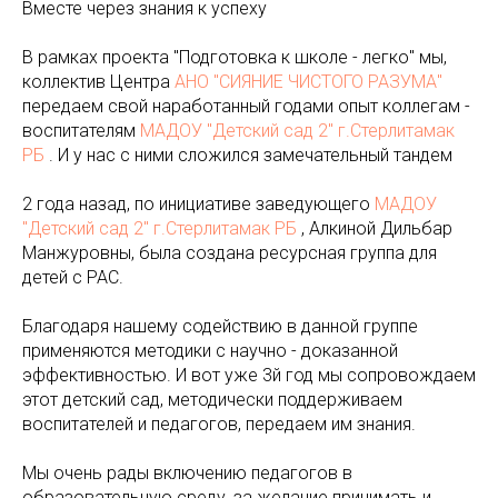
Вместе через знания к успеху
В рамках проекта "Подготовка к школе - легко" мы,
коллектив Центра
АНО "СИЯНИЕ ЧИСТОГО РАЗУМА"
передаем свой наработанный годами опыт коллегам -
воспитателям
МАДОУ "Детский сад 2" г.Стерлитамак
РБ
. И у нас с ними сложился замечательный тандем
2 года назад, по инициативе заведующего
МАДОУ
"Детский сад 2" г.Стерлитамак РБ
, Алкиной Дильбар
Манжуровны, была создана ресурсная группа для
детей с РАС.
Благодаря нашему содействию в данной группе
применяются методики с научно - доказанной
эффективностью. И вот уже 3й год мы сопровождаем
этот детский сад, методически поддерживаем
воспитателей и педагогов, передаем им знания.
Мы очень рады включению педагогов в
образовательную среду, за желание принимать и