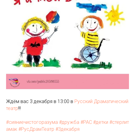
Ждём вас 3 декабря в 13:00 в
Русский Драматический
театр
!!!
#сияниечистогоразума
#дружба
#РАС
#детки
#стерлит
амак
#РусДрамТеатр
#3декабря