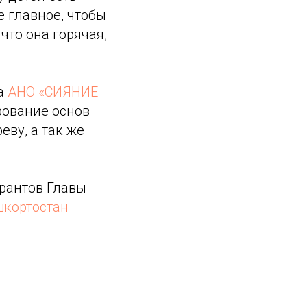
 главное, чтобы
что она горячая,
ра
АНО «СИЯНИЕ
рование основ
ву, а так же
грантов Главы
шкортостан