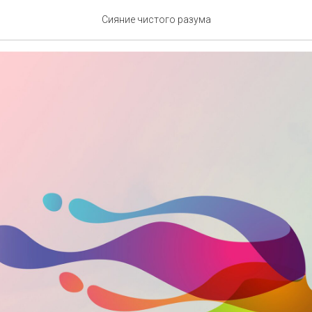
е полным ходом
Сияние чистого разума