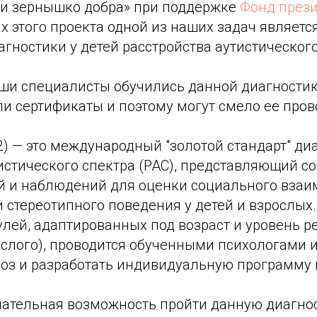
ти зернышко добра» при поддержке
Фонд през
ах этого проекта одной из наших задач являет
гностики у детей расстройства аутистического
аши специалисты обучились данной диагностик
и сертификаты и поэтому могут смело ее пров
2) — это международный "золотой стандарт" ди
истического спектра (РАС), представляющий с
й и наблюдений для оценки социального взаи
 стереотипного поведения у детей и взрослых
лей, адаптированных под возраст и уровень ре
ослого), проводится обученными психологами 
ноз и разработать индивидуальную программу
ечательная возможность пройти данную диагнос