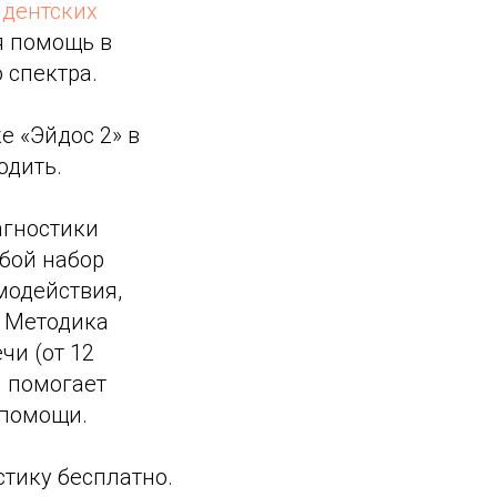
идентских
ся помощь в
 спектра.
е «Эйдос 2» в
одить.
агностики
обой набор
модействия,
. Методика
чи (от 12
и помогает
 помощи.
тику бесплатно.