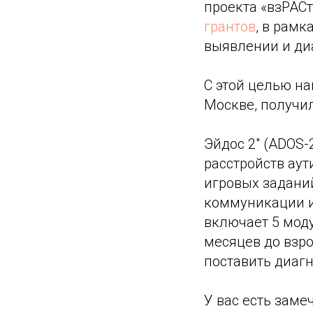
проекта «взРАС
грантов
, в рамк
выявлении и диа
С этой целью н
Москве, получил
Эйдос 2" (ADOS-
расстройств аут
игровых задани
коммуникации и
включает 5 моду
месяцев до взр
поставить диаг
У вас есть зам