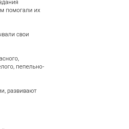
оздания
ям помогали их
ывали свои
асного,
елого, пепельно-
и, развивают