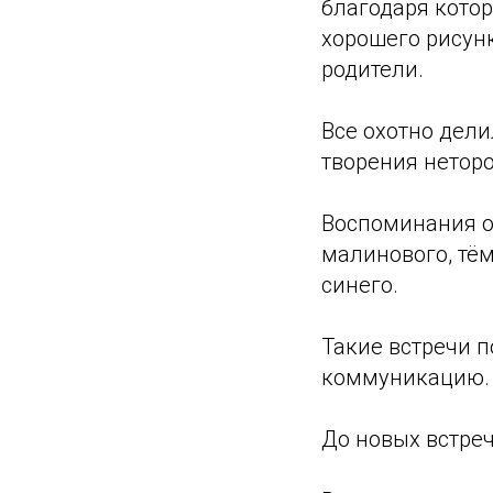
благодаря кото
хорошего рисун
родители.
Все охотно дел
творения нетор
Воспоминания о
малинового, тём
синего.
Такие встречи 
коммуникацию.
До новых встреч