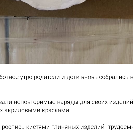
ботнее утро родители и дети вновь собрались 
авали неповторимые наряды для своих изделий
х акриловыми красками.
 роспись кистями глиняных изделий -трудоемк