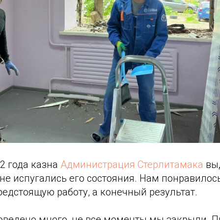
2 года казна
Администрация Стерлитамака
вы
не испугались его состояния. Нам понравилос
едстоящую работу, а конечный результат.
оведено много, не все моменты мы закрыли. 