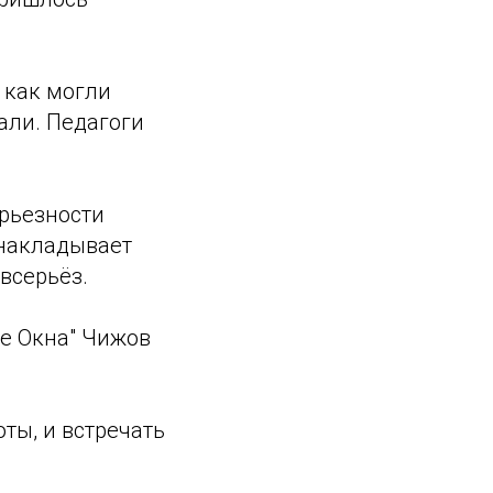
 как могли
али. Педагоги
ерьезности
 накладывает
всерьёз.
е Окна" Чижов
ты, и встречать