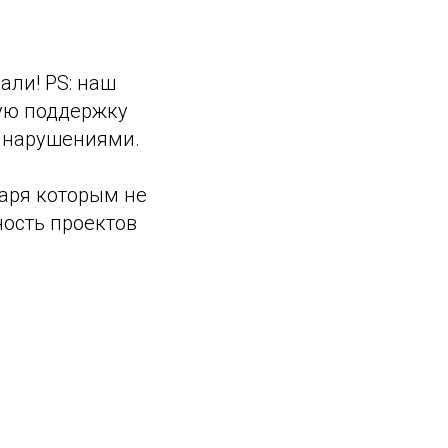
али! PS: наш
ую поддержку
 нарушениями.
даря которым не
ность проектов