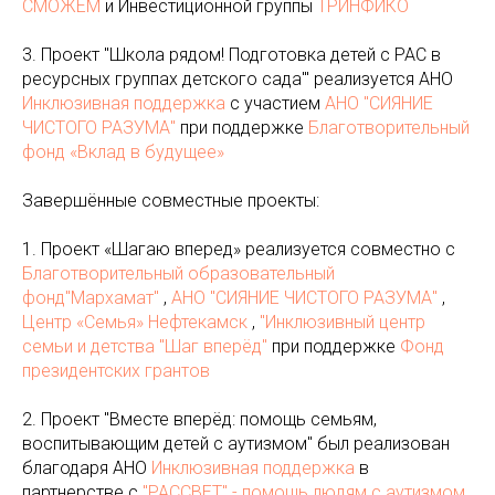
СМОЖЕМ
и Инвестиционной группы
ТРИНФИКО
3. Проект "Школа рядом! Подготовка детей с РАС в
ресурсных группах детского сада'" реализуется АНО
Инклюзивная поддержка
с участием
АНО "СИЯНИЕ
ЧИСТОГО РАЗУМА"
при поддержке
Благотворительный
фонд «Вклад в будущее»
Завершённые совместные проекты:
1. Проект «Шагаю вперед» реализуется совместно с
Благотворительный образовательный
фонд"Мархамат"
,
АНО "СИЯНИЕ ЧИСТОГО РАЗУМА"
,
Центр «Семья» Нефтекамск
,
"Инклюзивный центр
семьи и детства "Шаг вперёд"
при поддержке
Фонд
президентских грантов
2. Проект "Вместе вперёд: помощь семьям,
воспитывающим детей с аутизмом" был реализован
благодаря АНО
Инклюзивная поддержка
в
партнерстве с
"РАССВЕТ" - помощь людям с аутизмом