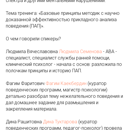
спектра и другими ментальными нарушениями.
Тема тренинга: «Базовые принципы методик с научно
доказанной эффективностью прикладного анализа
поведения (ПАП)».
О чем говорили спикеры?
Людмила Вячеславовна
Людмила Семенова
- АВА -
специалист, специалист службы ранней помощи,
клинический психолог - начала с основ: разложила по
полочкам принципы и историю ПАП.
Фагим Фаритович
Фагим Каекбердин
(куратор
поведенческих программ, магистр психологии)
детально разобрал тему нежелательного поведения и
дал домашнее задание для размышления и
закрепления материала.
Дина Рашитовна
Дина Туктарова
(куратор
поведенческих программ, педагог-психолог) провела