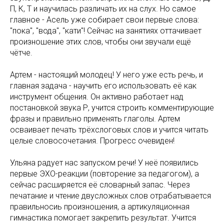
П, К, Т и научилась различать их на слух. Но самое
главное - Асель уже собирает свои первые слова:
"пока", "вода", "кати"! Сейчас на занятиях оттачивает
произношение этих слов, чтобы они звучали ещё
чётче.
Артем - настоящий молодец! У него уже есть речь, и
главная задача - научить его использовать её как
инструмент общения. Он активно работает над
постановкой звука Р, учится строить комментирующие
фразы и правильно применять глаголы. Артем
осваивает печать трёхслоговых слов и учится читать
целые словосочетания. Прогресс очевиден!
Ульяна радует нас запуском речи! У неё появились
первые ЭХО-реакции (повторение за педагогом), а
сейчас расширяется её словарный запас. Через
печатание и чтение двусложных слов отрабатывается
правильносиь произношения, а артикуляционная
гимнастика помогает закрепить результат. Учится