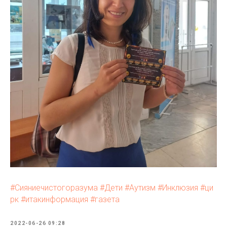
#Сияниечистогоразума
#Дети
#Аутизм
#Инклюзия
#ци
рк
#итакинформация
#газета
2022-06-26 09:28