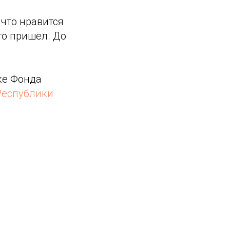
что нравится
то пришёл. До
ке Фонда
Республики