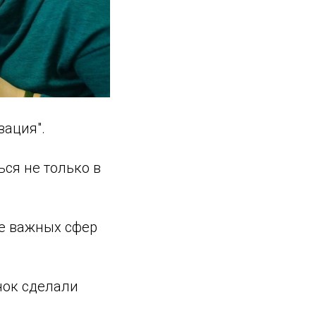
зация".
ся не только в
ие важных сфер
нок сделали